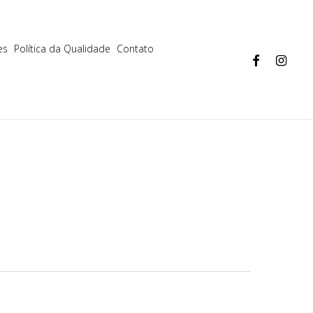
Aceitar
Mais informações
es
Política da Qualidade
Contato
facebook
instagram