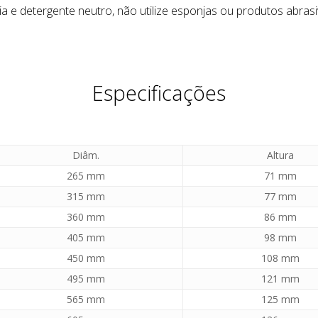
a e detergente neutro, não utilize esponjas ou produtos abrasi
Especificações
Diâm.
Altura
265 mm
71 mm
315 mm
77 mm
360 mm
86 mm
405 mm
98 mm
450 mm
108 mm
495 mm
121 mm
565 mm
125 mm