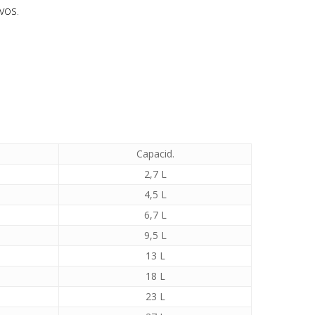
vos.
Capacid.
2,7 L
4,5 L
6,7 L
9,5 L
13 L
18 L
23 L