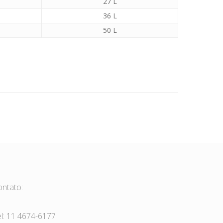
27 L
36 L
50 L
ontato:
el: 11 4674-6177