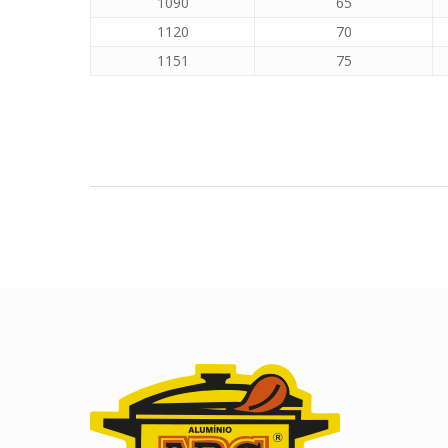
1090
65
1120
70
1151
75