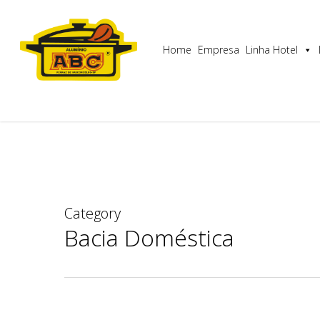
Skip
Utilizamos cookies para garantir que lhe proporcionam
to
main
Home
Empresa
Linha Hotel
content
Category
Bacia Doméstica