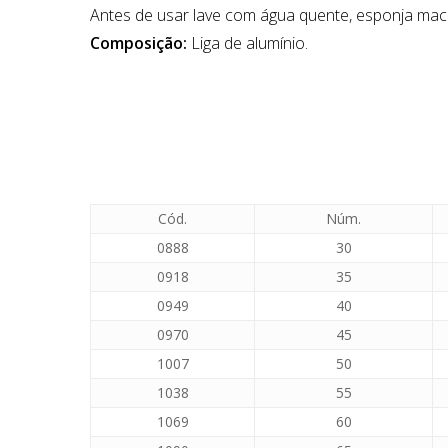
Antes de usar lave com água quente, esponja maci
Composição:
Liga de alumínio.
Cód.
Núm.
0888
30
0918
35
0949
40
0970
45
1007
50
1038
55
1069
60