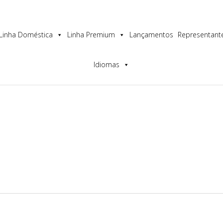
os a melhor experiência no nosso site.
Linha Doméstica
Linha Premium
Lançamentos
Representant
Idiomas