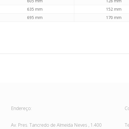
605 mm
126 mm
635 mm
152 mm
695 mm
170 mm
Endereço:
C
Av. Pres. Tancredo de Almeida Neves , 1.400
T