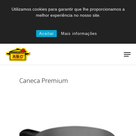
Skip
Utilizamos cookies para garantir que lhe proporcionamos a
to
melhor experiência no nosso site.
main
content
Aceitar
Mais informações
Men
Caneca Premium