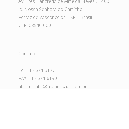
Av. Pres. Tancredo de Almeida Neves , 1.400
Jd. Nossa Senhora do Caminho
Ferraz de Vasconcelos – SP – Brasil
CEP: 08540-000
Contato:
Tel: 11 4674-6177
FAX: 11 4674-6190
aluminioabc@aluminioabc.com.br
© 2026 ALUMÍNIO ABC. Todos os direitos