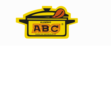
Endereço:
Av. Pres. Tancredo de Almeida Neves , 1.400
Jd. Nossa Senhora do Caminho
Ferraz de Vasconcelos – SP – Brasil
CEP: 08540-000