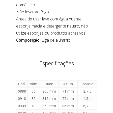
doméstico.
Não levar ao fogo.
Antes de usar lave com água quente,
esponja macia e detergente neutro, não
utilize esponjas ou produtos abrasivos.
Composição:
Liga de alumínio.
Especificações
Cód.
Núm.
Diâm.
Altura
Capacid.
0888
30
265 mm
71 mm
2,7 L
0918
35
315 mm
77 mm
4,5 L
0949
40
360 mm
86 mm
6,7 L