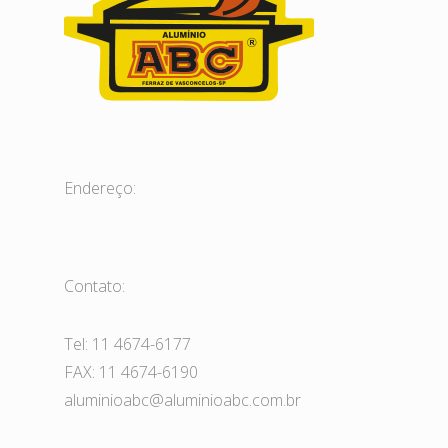
Endereço:
Contato:
Tel: 11 4674-6177
FAX: 11 4674-6190
aluminioabc@aluminioabc.com.br