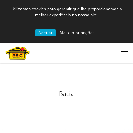
Skip
Utilizamos cookies para garantir que lhe proporcionamos a
to
melhor experiência no nosso site.
main
content
Aceitar
Mais informações
Men
Bacia