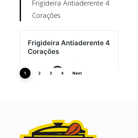
Frigideira Antiaderente 4
Corações
1
2
3
4
Next