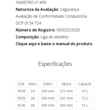
INMETRO n° 499.
Natureza da Avaliação:
Segurança.
Avaliação de Conformidade Compulsória
OCP 0134 TS4.
Número de Registro:
005032/2020
Composição:
Liga de alumínio.
Clique aqui e baixe o manual do produto
Especificações
Cód.
Núm.
Diâm.
Altura
Capacid.
9508
24
240 mm
231 mm
10 L
9539
26
260 mm
241 mm
12 L
9546
28
280 mm
250 mm
15 L