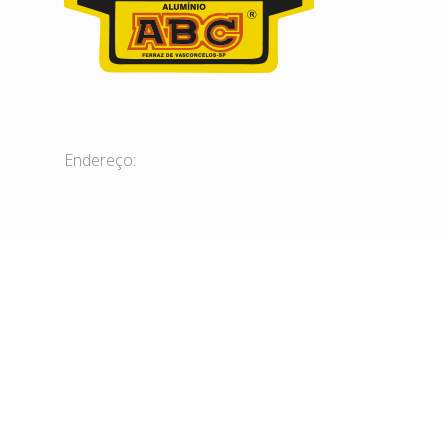
Endereço:
Contato:
Tel: 11 4674-6177
FAX: 11 4674-6190
aluminioabc@aluminioabc.com.br