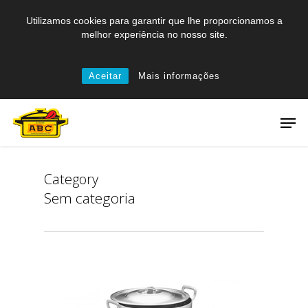
Skip
Utilizamos cookies para garantir que lhe proporcionamos a
to
melhor experiência no nosso site.
main
content
Aceitar
Mais informações
Men
Category
Sem categoria