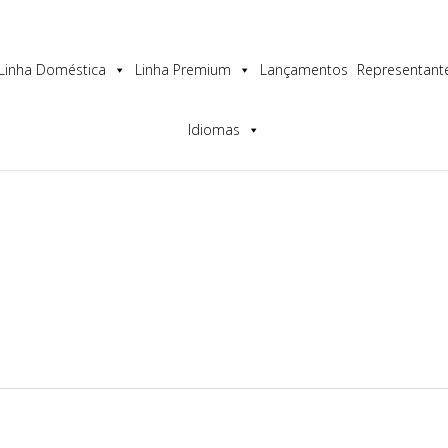
os a melhor experiência no nosso site.
Linha Doméstica
Linha Premium
Lançamentos
Representant
Idiomas