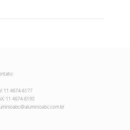
ontato:
el: 11 4674-6177
AX: 11 4674-6190
luminioabc@aluminioabc.com.br