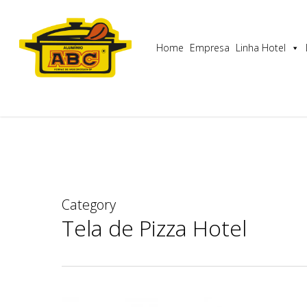
Skip
Utilizamos cookies para garantir que lhe proporcionam
to
main
Home
Empresa
Linha Hotel
content
Category
Tela de Pizza Hotel