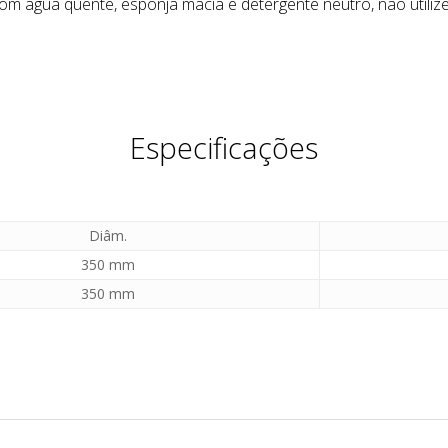
m água quente, esponja macia e detergente neutro, não utiliz
Especificações
Diâm.
350 mm
350 mm