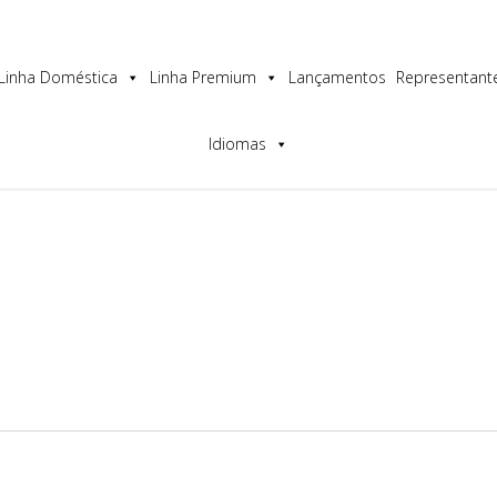
os a melhor experiência no nosso site.
Linha Doméstica
Linha Premium
Lançamentos
Representant
Idiomas