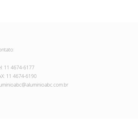
ontato:
el: 11 4674-6177
AX: 11 4674-6190
luminioabc@aluminioabc.com.br