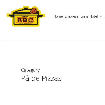
Skip
Utilizamos cookies para garantir que lhe proporcionam
to
main
Home
Empresa
Linha Hotel
content
Category
Pá de Pizzas