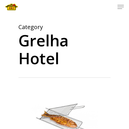
Men
Skip
to
main
content
Category
Grelha
Hotel