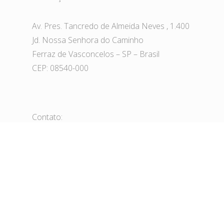
Av. Pres. Tancredo de Almeida Neves , 1.400
Jd. Nossa Senhora do Caminho
Ferraz de Vasconcelos – SP – Brasil
CEP: 08540-000
Contato:
Tel: 11 4674-6177
FAX: 11 4674-6190
aluminioabc@aluminioabc.com.br