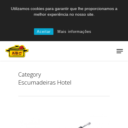
Skip
Utilizamos cookies para garantir que lhe proporcionamos a
to
melhor experiência no nosso site.
main
content
Aceitar
Mais informações
Men
Category
Escumadeiras Hotel