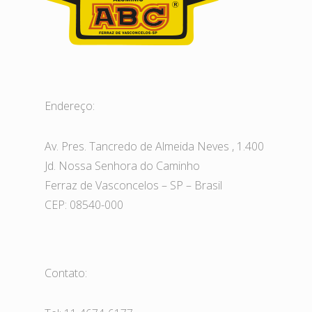
Endereço:
Av. Pres. Tancredo de Almeida Neves , 1.400
Jd. Nossa Senhora do Caminho
Ferraz de Vasconcelos – SP – Brasil
CEP: 08540-000
Contato: