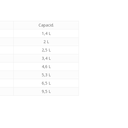
Capacid.
1,4 L
2 L
2,5 L
3,4 L
4,6 L
5,3 L
6,5 L
9,5 L