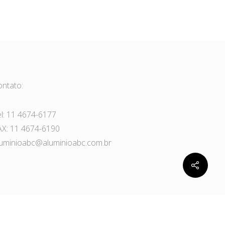
ontato:
el: 11 4674-6177
AX: 11 4674-6190
luminioabc@aluminioabc.com.br
facebook
instagram