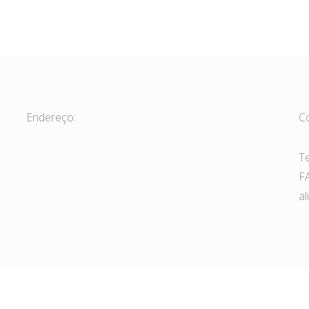
Endereço:
C
T
F
a