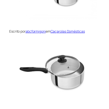
Escrito por
abcformigoni
em
Caçarolas Domésticas