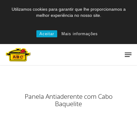
Skip
Utilizamos cookies para garantir que lhe proporcionamos a
to
melhor experiência no nosso site.
main
content
Aceitar
Mais informações
Men
Panela Antiaderente com Cabo
Baquelite