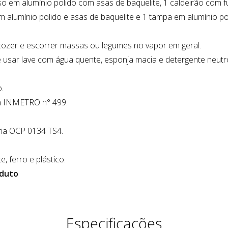
iso em alumínio polido com asas de baquelite, 1 caldeirão com
em alumínio polido e asas de baquelite e 1 tampa em alumínio 
 cozer e escorrer massas ou legumes no vapor em geral.
sar lave com água quente, esponja macia e detergente neutro,
.
ia INMETRO n° 499.
ia OCP 0134 TS4.
e, ferro e plástico.
oduto
Especificações