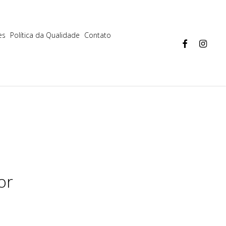
Aceitar
Mais informações
es
Política da Qualidade
Contato
facebook
instagram
or