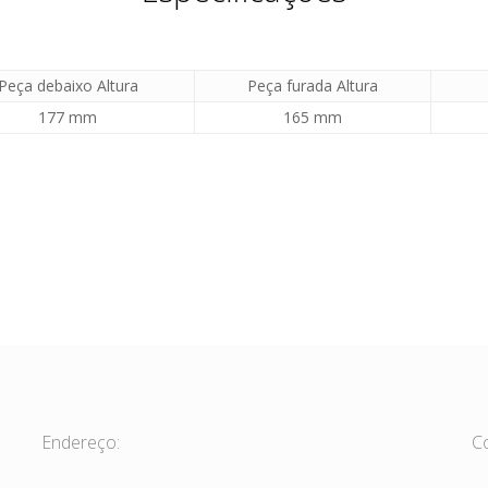
Peça debaixo Altura
Peça furada Altura
177 mm
165 mm
Endereço:
C