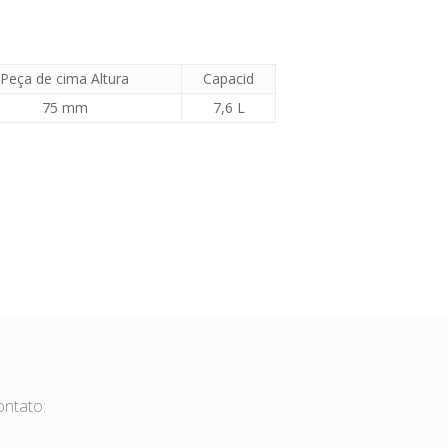
Peça de cima Altura
Capacid
75 mm
7,6 L
ontato: