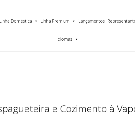
os a melhor experiência no nosso site.
Linha Doméstica
Linha Premium
Lançamentos
Representant
Idiomas
spagueteira e Cozimento à Vap