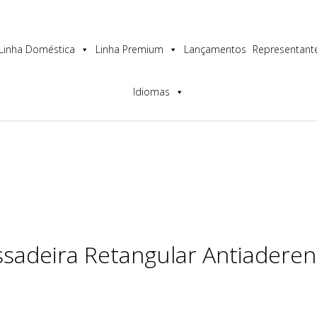
os a melhor experiência no nosso site.
Linha Doméstica
Linha Premium
Lançamentos
Representant
Idiomas
ssadeira Retangular Antiaderen