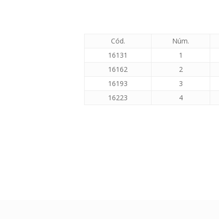
Cód.
Núm.
16131
1
16162
2
16193
3
16223
4