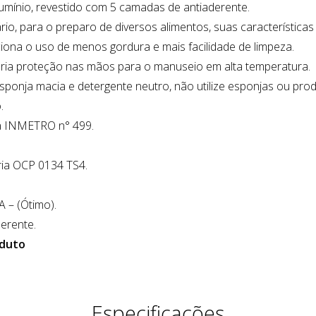
umínio, revestido com 5 camadas de antiaderente.
ário, para o preparo de diversos alimentos, suas característi
ona o uso de menos gordura e mais facilidade de limpeza.
a proteção nas mãos para o manuseio em alta temperatura.
sponja macia e detergente neutro, não utilize esponjas ou prod
.
ia INMETRO n° 499.
ia OCP 0134 TS4.
 – (Ótimo).
derente.
oduto
Especificações