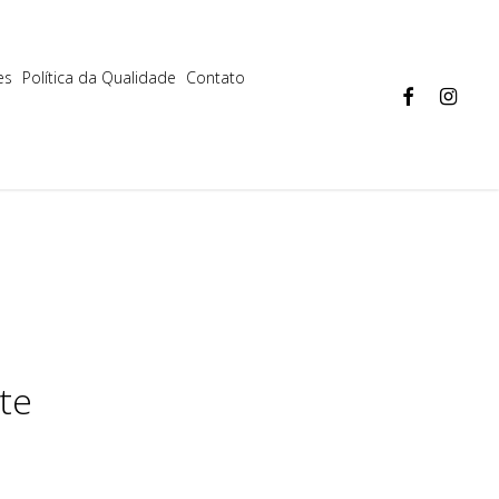
Aceitar
Mais informações
es
Política da Qualidade
Contato
facebook
instagram
te