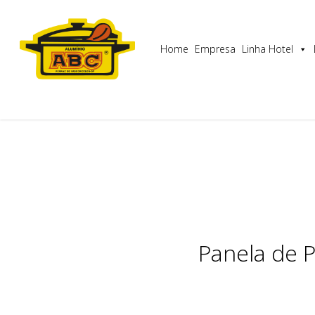
Skip
Utilizamos cookies para garantir que lhe proporcionam
to
main
Home
Empresa
Linha Hotel
content
Panela de 