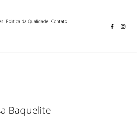
Aceitar
Mais informações
es
Política da Qualidade
Contato
facebook
instagram
a Baquelite