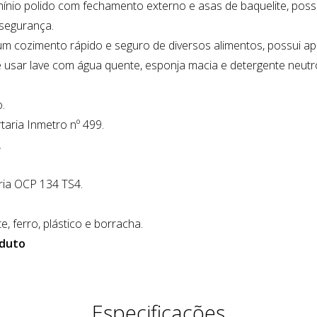
nio polido com fechamento externo e asas de baquelite, possui
 segurança.
a um cozimento rápido e seguro de diversos alimentos, possui 
sar lave com água quente, esponja macia e detergente neutro,
.
taria Inmetro nº 499.
.
ia OCP 134 TS4.
e, ferro, plástico e borracha.
oduto
Especificações