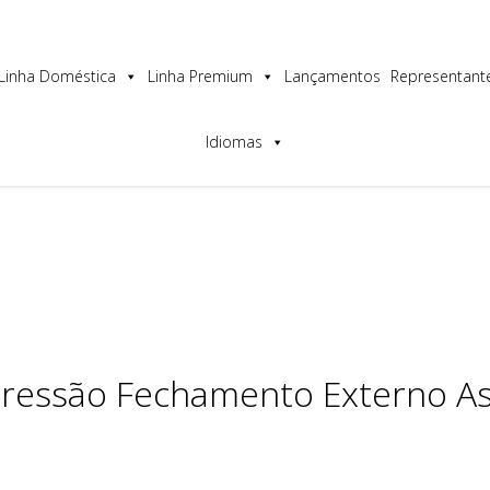
os a melhor experiência no nosso site.
Linha Doméstica
Linha Premium
Lançamentos
Representant
Idiomas
Pressão Fechamento Externo As