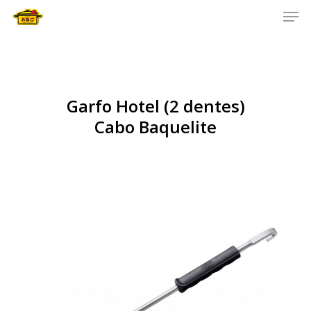
Men
Skip
to
main
content
Garfo Hotel (2 dentes)
Cabo Baquelite