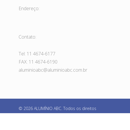
Endereço:
Contato:
Tel: 11 4674-6177
FAX: 11 4674-6190
aluminioabc@aluminioabc.com.br
© 2026 ALUMÍNIO ABC. Todos os direitos
reservados
facebook
instagram