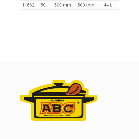
11662
50
500 mm
500 mm
44 L