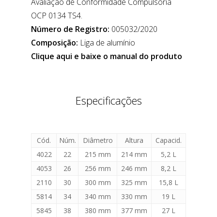
Avaliação de Conformidade Compulsória
OCP 0134 TS4.
Número de Registro:
005032/2020
Composição:
Liga de alumínio
Clique aqui e baixe o manual do produto
Especificações
Cód.
Núm.
Diâmetro
Altura
Capacid.
4022
22
215 mm
214 mm
5,2 L
4053
26
256 mm
246 mm
8,2 L
2110
30
300 mm
325 mm
15,8 L
5814
34
340 mm
330 mm
19 L
5845
38
380 mm
377 mm
27 L