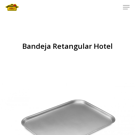
Men
Skip
to
main
content
Bandeja Retangular Hotel