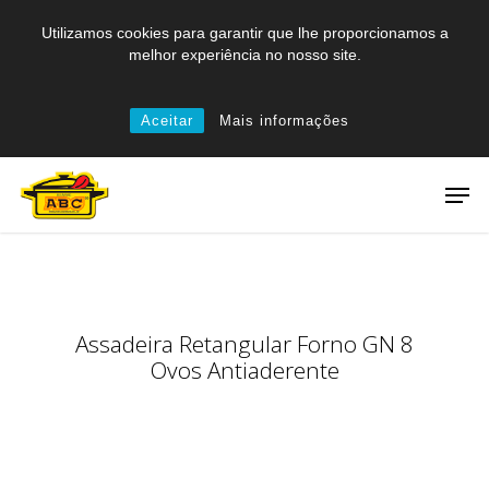
Skip
Utilizamos cookies para garantir que lhe proporcionamos a
to
melhor experiência no nosso site.
main
content
Aceitar
Mais informações
Men
Assadeira Retangular Forno GN 8
Ovos Antiaderente