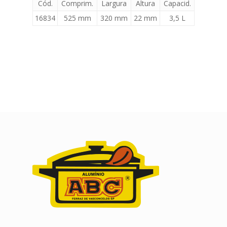
Cód.
Comprim.
Largura
Altura
Capacid.
16834
525 mm
320 mm
22 mm
3,5 L