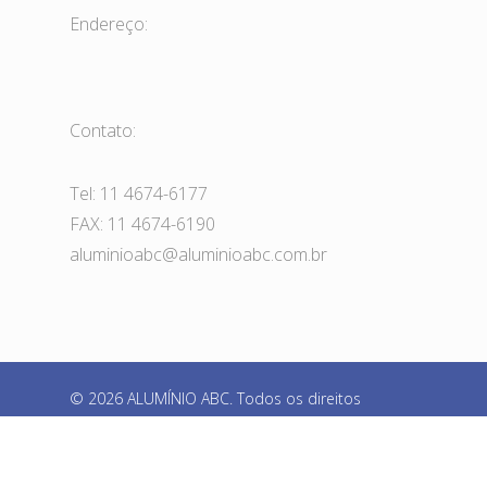
Endereço:
Contato:
Tel: 11 4674-6177
FAX: 11 4674-6190
aluminioabc@aluminioabc.com.br
© 2026 ALUMÍNIO ABC. Todos os direitos
reservados
facebook
instagram