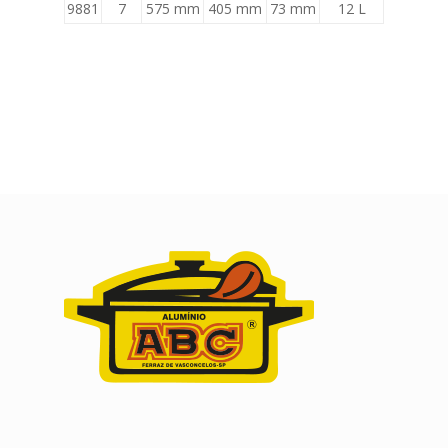
9881
7
575 mm
405 mm
73 mm
12 L