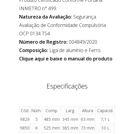
Produto Certificado Conforme Portaria
INMETRO n° 499.
Natureza da Avaliação:
Segurança.
Avaliação de Conformidade Compulsória
OCP 0134 TS4.
Número de Registro:
004849/2020
Composição:
Liga de alumínio e Ferro.
Clique aqui e baixe o manual do produto
Especificações
Cód.
Núm.
Comp.
Larg.
Altura
Capacid.
9829
5
485 mm
345 mm
63 mm
7,1 L
9850
6
525 mm
365 mm
73 mm
10 L