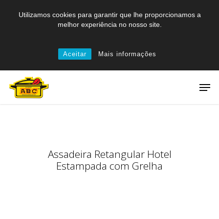
Skip
Utilizamos cookies para garantir que lhe proporcionamos a
to
melhor experiência no nosso site.
main
content
Aceitar
Mais informações
Men
Assadeira Retangular Hotel
Estampada com Grelha