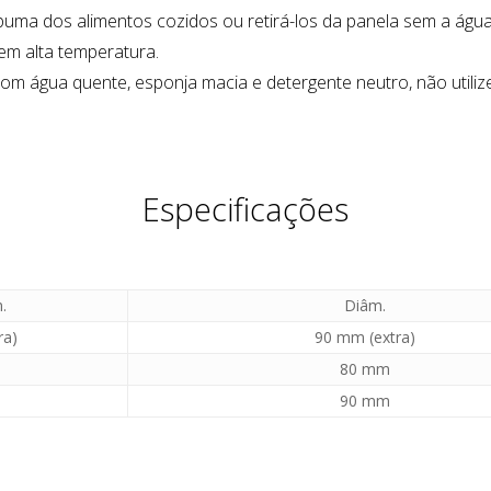
espuma dos alimentos cozidos ou retirá-los da panela sem a água
m alta temperatura.
m água quente, esponja macia e detergente neutro, não utiliz
Especificações
.
Diâm.
ra)
90 mm (extra)
80 mm
90 mm