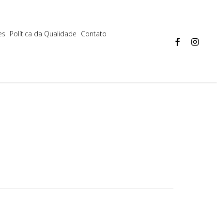
Aceitar
Mais informações
es
Política da Qualidade
Contato
facebook
instagram