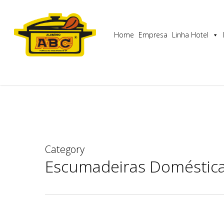
Skip
Utilizamos cookies para garantir que lhe proporcionam
to
main
Home
Empresa
Linha Hotel
content
Category
Escumadeiras Doméstic