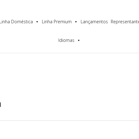
os a melhor experiência no nosso site.
Linha Doméstica
Linha Premium
Lançamentos
Representant
Idiomas
a