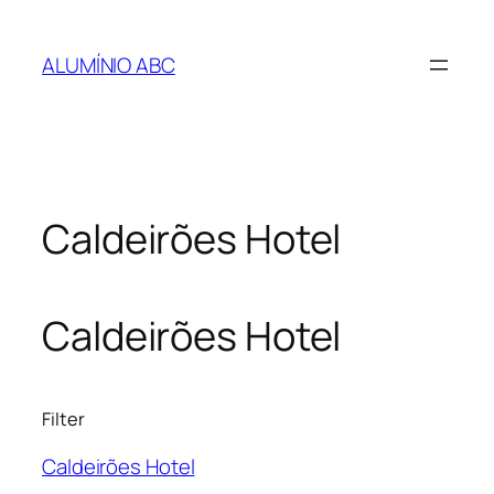
Pular
para
ALUMÍNIO ABC
o
conteúdo
Caldeirões Hotel
Caldeirões Hotel
Filter
Caldeirões Hotel