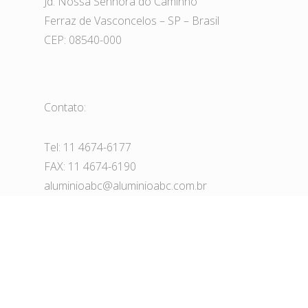
Jd. Nossa Senhora do Caminho
Ferraz de Vasconcelos – SP – Brasil
CEP: 08540-000
Contato:
Tel: 11 4674-6177
FAX: 11 4674-6190
aluminioabc@aluminioabc.com.br
© 2026 ALUMÍNIO ABC. Todos os direitos
reservados