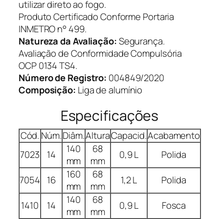
utilizar direto ao fogo.
Produto Certificado Conforme Portaria
INMETRO n° 499.
Natureza da Avaliação:
Segurança.
Avaliação de Conformidade Compulsória
OCP 0134 TS4.
Número de Registro:
004849/2020
Composição:
Liga de alumínio
Especificações
Cód.
Núm.
Diâm.
Altura
Capacid.
Acabamento
140
68
7023
14
0,9 L
Polida
mm
mm
160
68
7054
16
1,2 L
Polida
mm
mm
140
68
1410
14
0,9 L
Fosca
mm
mm