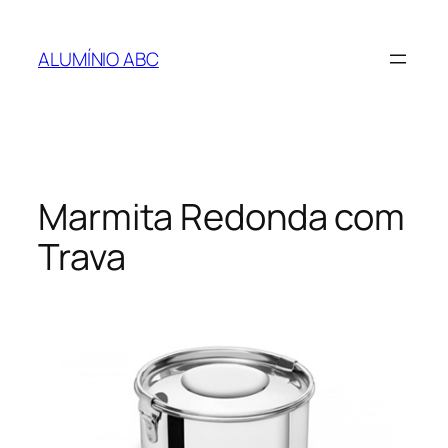
Pular
para
ALUMÍNIO ABC
o
conteúdo
Marmita Redonda com
Trava