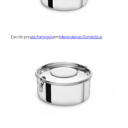
Escrito por
abcformigoni
em
Merendeiras Doméstica