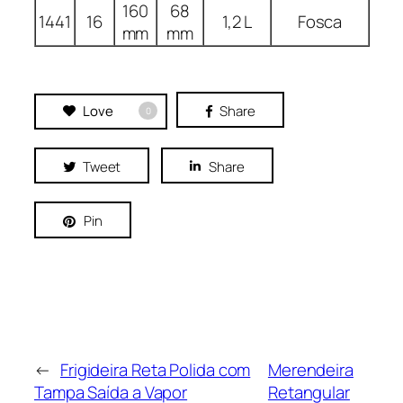
160
68
1441
16
1,2 L
Fosca
mm
mm
Love
Share
0
Tweet
Share
Pin
←
Frigideira Reta Polida com
Merendeira
Tampa Saída a Vapor
Retangular