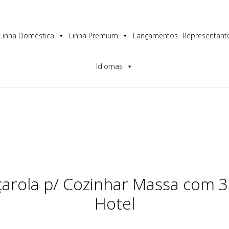
os a melhor experiência no nosso site.
Linha Doméstica
Linha Premium
Lançamentos
Representant
Idiomas
çarola p/ Cozinhar Massa com 
Hotel