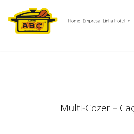
Skip
Utilizamos cookies para garantir que lhe proporcionam
to
main
Home
Empresa
Linha Hotel
content
Multi-Cozer – Ca