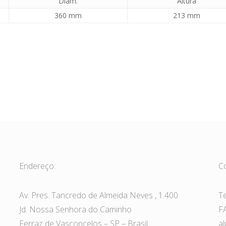
Diâm.
Altura
360 mm
213 mm
Endereço:
C
Av. Pres. Tancredo de Almeida Neves , 1.400
T
Jd. Nossa Senhora do Caminho
F
Ferraz de Vasconcelos – SP – Brasil
a