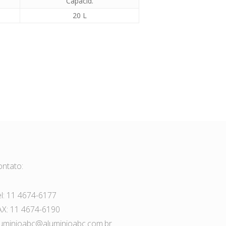
Capacid.
20 L
ontato:
el: 11 4674-6177
AX: 11 4674-6190
luminioabc@aluminioabc.com.br