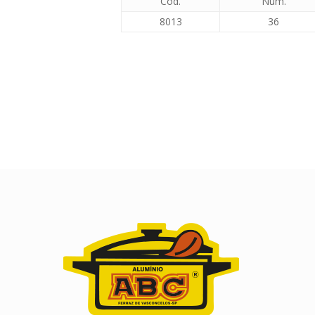
Cód.
Núm.
8013
36