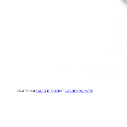
Escrito por
abcformigoni
em
Caçarolas Hotel