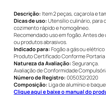
Descrição:
Item 2 peças, caçarola e t
Dicas de uso:
Utensílio culinário, para
cozimento rápido e homogêneo.
Recomendado uso em fogão. Antes de us
ou produtos abrasivos.
Indicado para:
Fogão a gás ou elétrico
Produto Certificado Conforme Portaria
Natureza da Avaliação:
Segurança.
Avaliação de Conformidade Compulsóri
Número de Registro:
005032/2020
Composição:
Liga de alumínio e baquel
Clique aqui e baixe o manual do prod