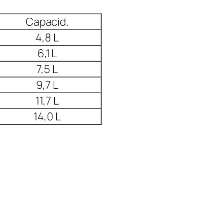
Capacid.
4,8 L
6,1 L
7,5 L
9,7 L
11,7 L
14,0 L