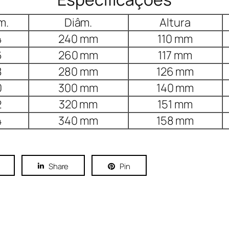
m.
Diâm.
Altura
4
240 mm
110 mm
6
260 mm
117 mm
8
280 mm
126 mm
0
300 mm
140 mm
2
320 mm
151 mm
4
340 mm
158 mm
Share
Pin