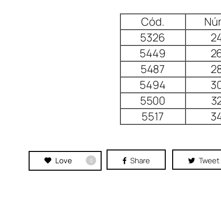
Cód.
Nú
5326
2
5449
2
5487
2
5494
3
5500
3
5517
3
Love
Share
Tweet
0