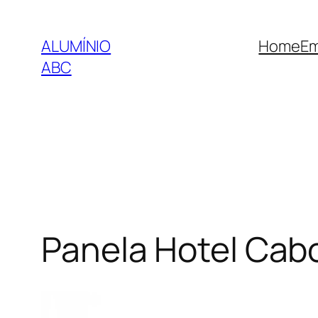
Pular
para
ALUMÍNIO
Home
Em
o
ABC
conteúdo
Panela Hotel Cab