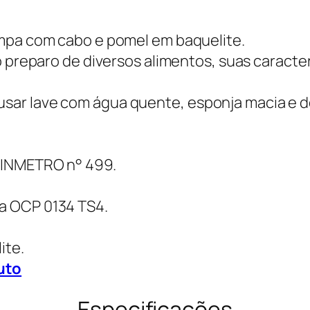
ampa com cabo e pomel em baquelite.
 o preparo de diversos alimentos, suas caract
ar lave com água quente, esponja macia e de
 INMETRO n° 499.
a OCP 0134 TS4.
ite.
uto
Especificações