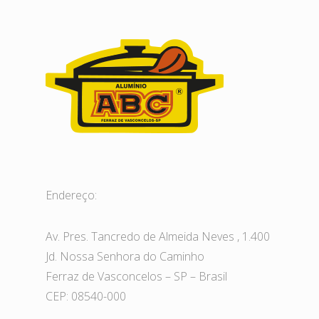
Endereço:
Av. Pres. Tancredo de Almeida Neves , 1.400
Jd. Nossa Senhora do Caminho
Ferraz de Vasconcelos – SP – Brasil
CEP: 08540-000