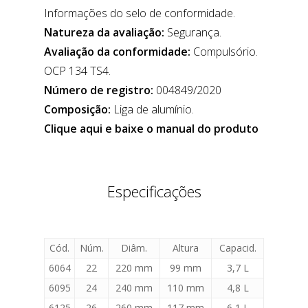
Informações do selo de conformidade.
Natureza da avaliação:
Segurança.
Avaliação da conformidade:
Compulsório.
OCP 134 TS4.
Número de registro:
004849/2020
Composição:
Liga de alumínio.
Clique aqui e baixe o manual do produto
Especificações
Cód.
Núm.
Diâm.
Altura
Capacid.
6064
22
220 mm
99 mm
3,7 L
6095
24
240 mm
110 mm
4,8 L
6125
26
260 mm
117 mm
6,1 L