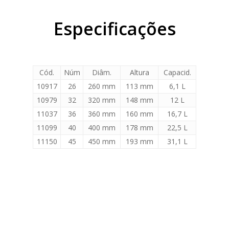
Especificações
Cód.
Núm
Diâm.
Altura
Capacid.
10917
26
260 mm
113 mm
6,1 L
10979
32
320 mm
148 mm
12 L
11037
36
360 mm
160 mm
16,7 L
11099
40
400 mm
178 mm
22,5 L
11150
45
450 mm
193 mm
31,1 L