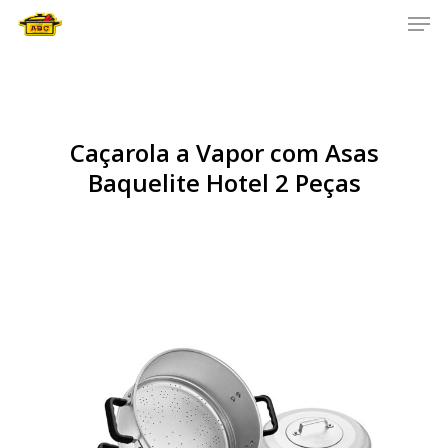
Men
Skip
to
main
content
Caçarola a Vapor com Asas
Baquelite Hotel 2 Peças